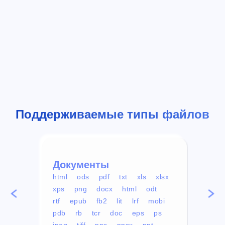
Поддерживаемые типы файлов
Документы
Вид
html
ods
pdf
txt
xls
xlsx
avi
xps
png
docx
html
odt
mp4
rtf
epub
fb2
lit
lrf
mobi
aa
pdb
rb
tcr
doc
eps
ps
ogg
jpeg
tiff
pps
ppsx
ppt