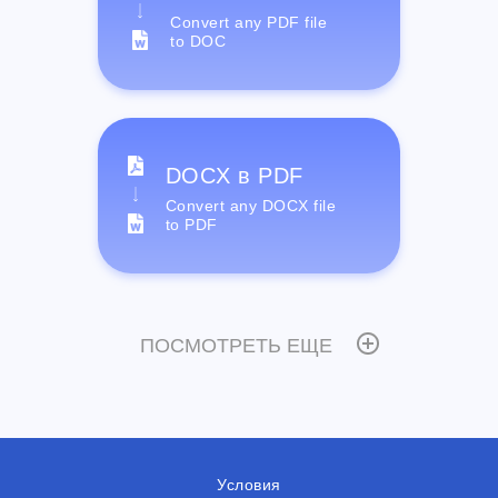
Convert any PDF file
to DOC
DOCX в PDF
Convert any DOCX file
to PDF
ПОСМОТРЕТЬ ЕЩЕ
Условия