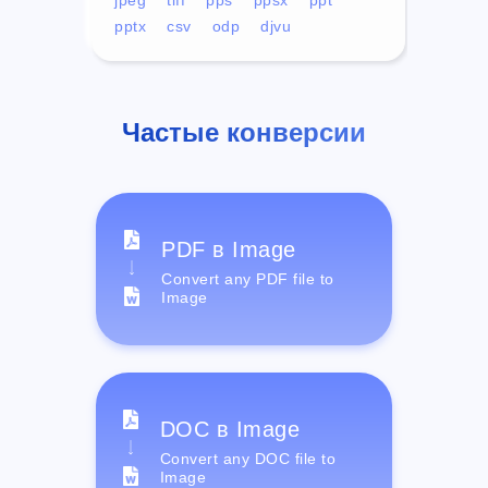
pptx
csv
odp
djvu
Частые конверсии
PDF в Image
Convert any PDF file to
Image
DOC в Image
Convert any DOC file to
Image