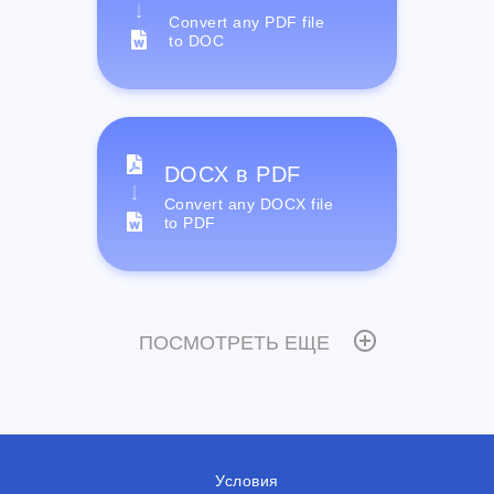
Convert any PDF file
to DOC
DOCX в PDF
Convert any DOCX file
to PDF
ПОСМОТРЕТЬ ЕЩЕ
Условия