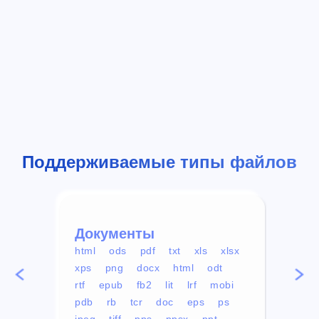
Поддерживаемые типы файлов
Документы
Вид
html
ods
pdf
txt
xls
xlsx
avi
xps
png
docx
html
odt
mp4
rtf
epub
fb2
lit
lrf
mobi
aa
pdb
rb
tcr
doc
eps
ps
ogg
jpeg
tiff
pps
ppsx
ppt