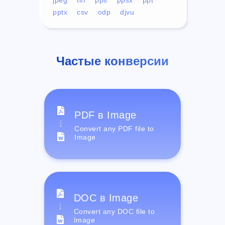
pptx
csv
odp
djvu
Частые конверсии
PDF в Image
Convert any PDF file to
Image
DOC в Image
Convert any DOC file to
Image