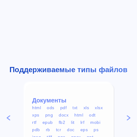
Поддерживаемые типы файлов
Документы
Вид
html
ods
pdf
txt
xls
xlsx
avi
xps
png
docx
html
odt
mp4
rtf
epub
fb2
lit
lrf
mobi
aa
pdb
rb
tcr
doc
eps
ps
ogg
jpeg
tiff
pps
ppsx
ppt