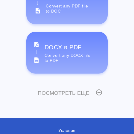
Convert any PDF file
to DOC
DOCX в PDF
Convert any DOCX file
to PDF
ПОСМОТРЕТЬ ЕЩЕ
Условия