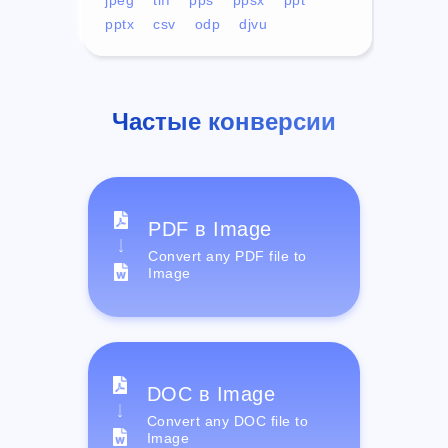
pptx
csv
odp
djvu
Частые конверсии
PDF в Image
Convert any PDF file to
Image
DOC в Image
Convert any DOC file to
Image