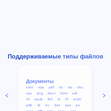
Поддерживаемые типы файлов
Документы
Вид
html
ods
pdf
txt
xls
xlsx
avi
xps
png
docx
html
odt
mp4
rtf
epub
fb2
lit
lrf
mobi
aa
pdb
rb
tcr
doc
eps
ps
ogg
jpeg
tiff
pps
ppsx
ppt