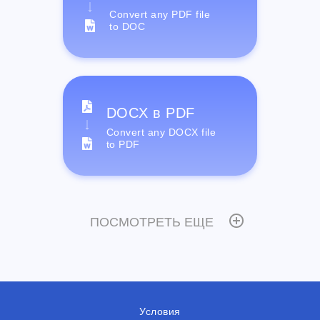
Convert any PDF file
to DOC
DOCX в PDF
Convert any DOCX file
to PDF
ПОСМОТРЕТЬ ЕЩЕ
Условия