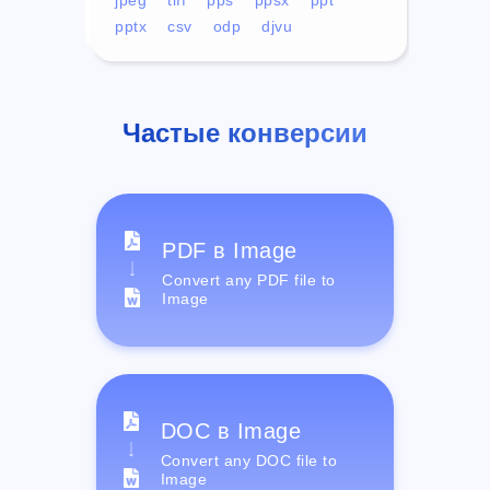
pptx
csv
odp
djvu
Частые конверсии
PDF в Image
Convert any PDF file to
Image
DOC в Image
Convert any DOC file to
Image