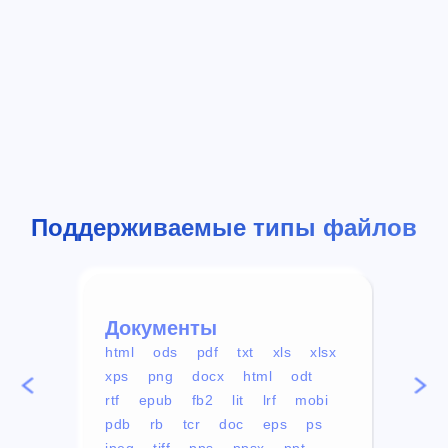
Поддерживаемые типы файлов
Документы
Вид
html
ods
pdf
txt
xls
xlsx
avi
xps
png
docx
html
odt
mp4
rtf
epub
fb2
lit
lrf
mobi
aa
pdb
rb
tcr
doc
eps
ps
ogg
jpeg
tiff
pps
ppsx
ppt