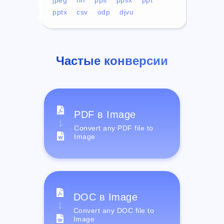
pptx
csv
odp
djvu
Частые конверсии
PDF в Image
Convert any PDF file to
Image
DOC в Image
Convert any DOC file to
Image