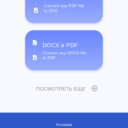
Convert any PDF file
to DOC
DOCX в PDF
Convert any DOCX file
to PDF
ПОСМОТРЕТЬ ЕЩЕ
Условия