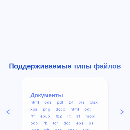
Поддерживаемые типы файлов
Документы
Вид
html
ods
pdf
txt
xls
xlsx
avi
xps
png
docx
html
odt
mp4
rtf
epub
fb2
lit
lrf
mobi
aa
pdb
rb
tcr
doc
eps
ps
ogg
jpeg
tiff
pps
ppsx
ppt