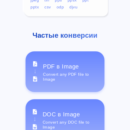
pptx
csv
odp
djvu
Частые конверсии
PDF в Image
Convert any PDF file to
Image
DOC в Image
Convert any DOC file to
Image