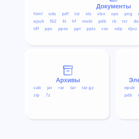
Документы
html
ods
pdf
txt
xls
xlsx
xps
png
epub
fb2
lit
lrf
mobi
pdb
rb
tcr
do
tiff
pps
ppsx
ppt
pptx
csv
odp
djvu
Архивы
Эл
cab
jar
rar
tar
tar.gz
epub
zip
7z
pdb