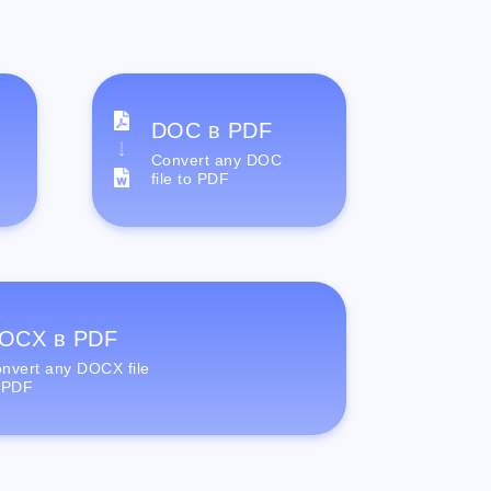
DOC в PDF
Convert any DOC
file to PDF
OCX в PDF
nvert any DOCX file
 PDF