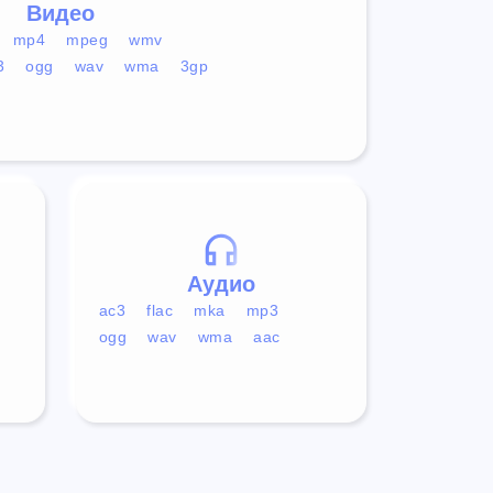
Видео
mp4
mpeg
wmv
3
ogg
wav
wma
3gp
Аудио
ac3
flac
mka
mp3
ogg
wav
wma
aac