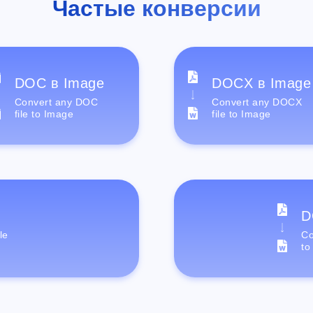
Частые конверсии
DOC в Image
DOCX в Image
Convert any DOC
Convert any DOCX
file to Image
file to Image
D
le
Co
to