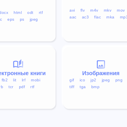
avi
flv
m4v
mkv
mov
docx
html
odt
rtf
aac
ac3
flac
mka
mp
c
eps
ps
jpeg
ектронные книги
Изображения
fb2
lit
lrf
mobi
gif
ico
jp2
jpeg
png
rb
tcr
pdf
rtf
tiff
tga
bmp