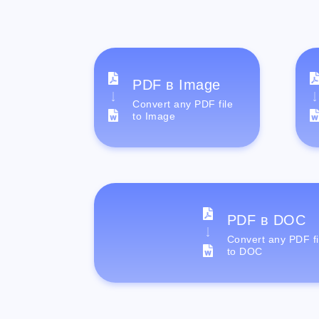
PDF в Image
Convert any PDF file
to Image
PDF в DOC
Convert any PDF fi
to DOC