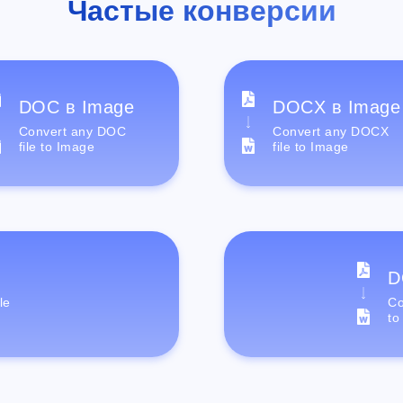
Частые конверсии
DOC в Image
DOCX в Image
Convert any DOC
Convert any DOCX
file to Image
file to Image
D
le
Co
to