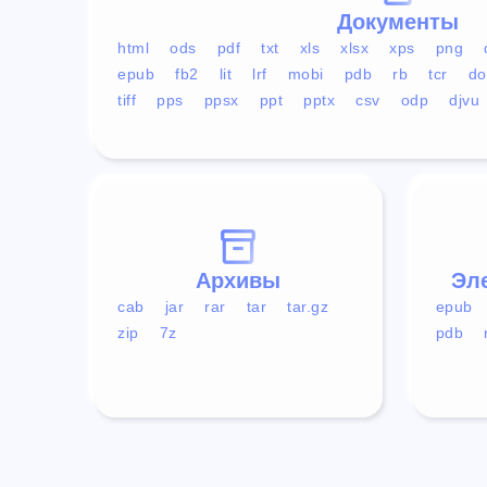
Документы
html
ods
pdf
txt
xls
xlsx
xps
png
epub
fb2
lit
lrf
mobi
pdb
rb
tcr
do
tiff
pps
ppsx
ppt
pptx
csv
odp
djvu
Архивы
Эл
cab
jar
rar
tar
tar.gz
epub
zip
7z
pdb