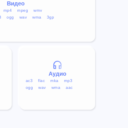
Видео
mp4
mpeg
wmv
3
ogg
wav
wma
3gp
Аудио
ac3
flac
mka
mp3
ogg
wav
wma
aac