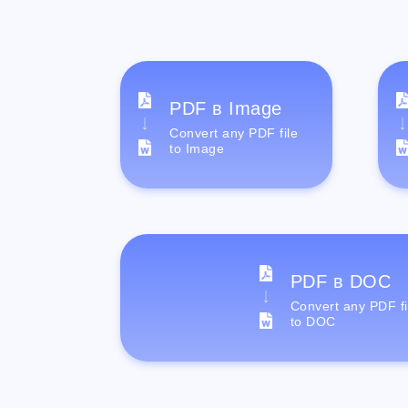
PDF в Image
Convert any PDF file
to Image
PDF в DOC
Convert any PDF fi
to DOC