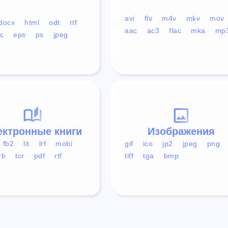
avi
flv
m4v
mkv
mov
docx
html
odt
rtf
aac
ac3
flac
mka
mp
c
eps
ps
jpeg
ектронные книги
Изображения
fb2
lit
lrf
mobi
gif
ico
jp2
jpeg
png
rb
tcr
pdf
rtf
tiff
tga
bmp