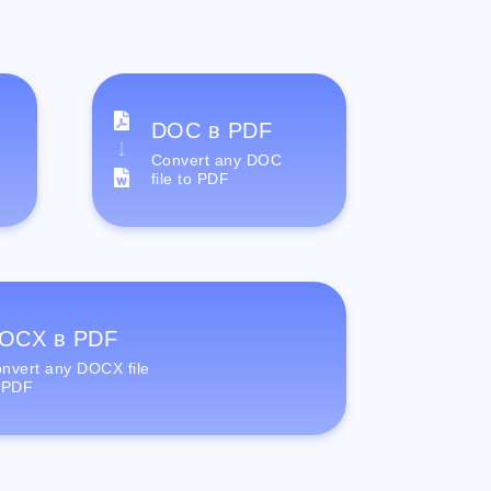
DOC в PDF
Convert any DOC
file to PDF
OCX в PDF
nvert any DOCX file
 PDF