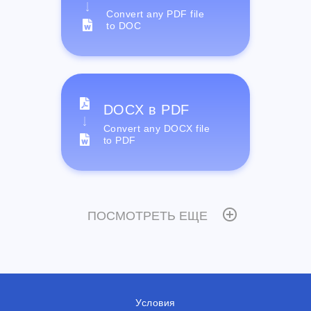
Convert any PDF file
to DOC
DOCX в PDF
Convert any DOCX file
to PDF
ПОСМОТРЕТЬ ЕЩЕ
Условия