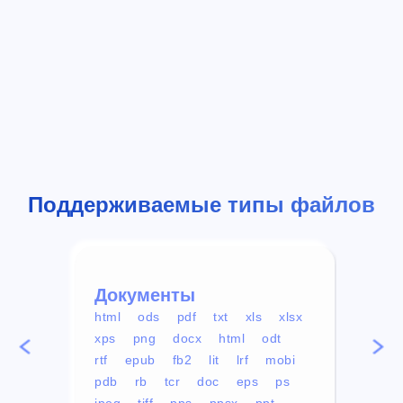
Поддерживаемые типы файлов
Документы
Вид
html
ods
pdf
txt
xls
xlsx
avi
xps
png
docx
html
odt
mp4
rtf
epub
fb2
lit
lrf
mobi
aa
pdb
rb
tcr
doc
eps
ps
ogg
jpeg
tiff
pps
ppsx
ppt