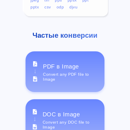
pptx
csv
odp
djvu
Частые конверсии
PDF в Image
Convert any PDF file to
Image
DOC в Image
Convert any DOC file to
Image