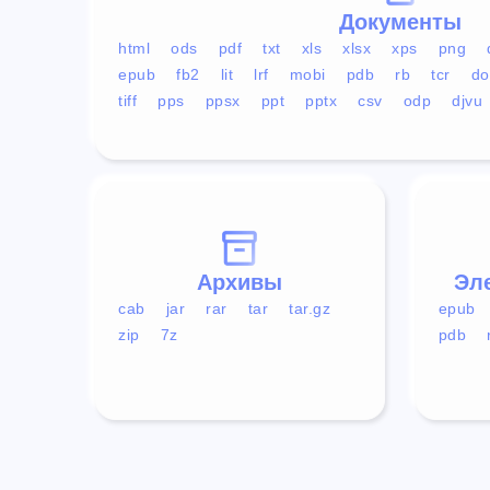
Документы
html
ods
pdf
txt
xls
xlsx
xps
png
epub
fb2
lit
lrf
mobi
pdb
rb
tcr
do
tiff
pps
ppsx
ppt
pptx
csv
odp
djvu
Архивы
Эл
cab
jar
rar
tar
tar.gz
epub
zip
7z
pdb