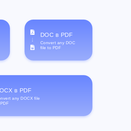
DOC в PDF
Convert any DOC
file to PDF
OCX в PDF
nvert any DOCX file
 PDF