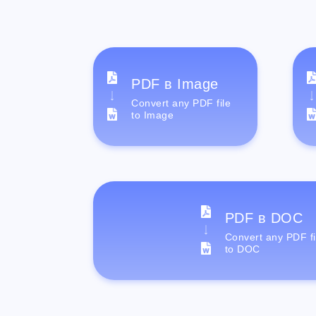
PDF в Image
Convert any PDF file
to Image
PDF в DOC
Convert any PDF fi
to DOC