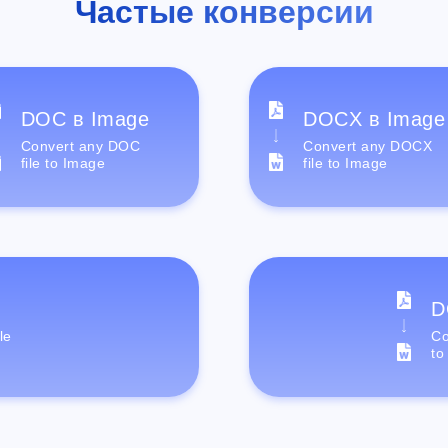
Частые конверсии
DOC в Image
DOCX в Image
Convert any DOC
Convert any DOCX
file to Image
file to Image
D
le
Co
to