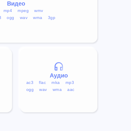
Видео
mp4
mpeg
wmv
3
ogg
wav
wma
3gp
Аудио
ac3
flac
mka
mp3
ogg
wav
wma
aac