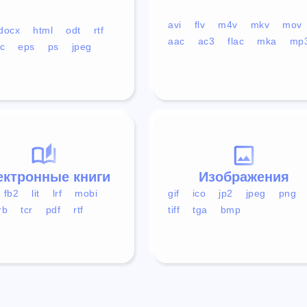
avi
flv
m4v
mkv
mov
docx
html
odt
rtf
aac
ac3
flac
mka
mp
c
eps
ps
jpeg
ектронные книги
Изображения
fb2
lit
lrf
mobi
gif
ico
jp2
jpeg
png
rb
tcr
pdf
rtf
tiff
tga
bmp