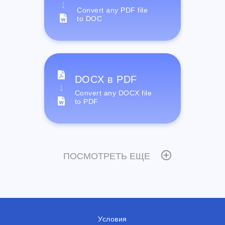
Convert any PDF file
to DOC
DOCX в PDF
Convert any DOCX file
to PDF
ПОСМОТРЕТЬ ЕЩЕ
Условия