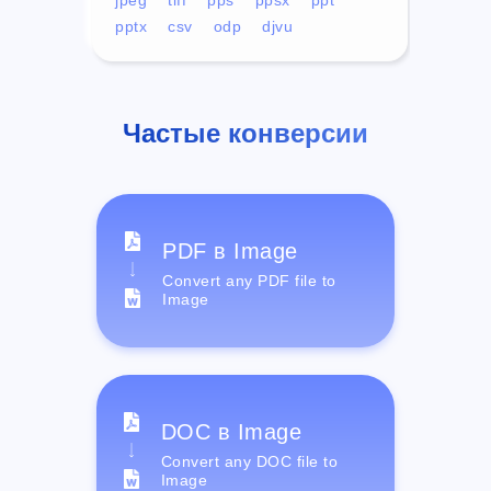
pptx
csv
odp
djvu
Частые конверсии
PDF в Image
Convert any PDF file to
Image
DOC в Image
Convert any DOC file to
Image