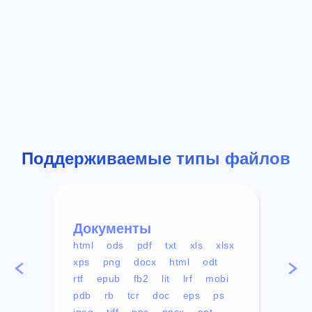
Поддерживаемые типы файлов
Документы
Вид
html
ods
pdf
txt
xls
xlsx
avi
xps
png
docx
html
odt
mp4
rtf
epub
fb2
lit
lrf
mobi
aa
pdb
rb
tcr
doc
eps
ps
ogg
jpeg
tiff
pps
ppsx
ppt