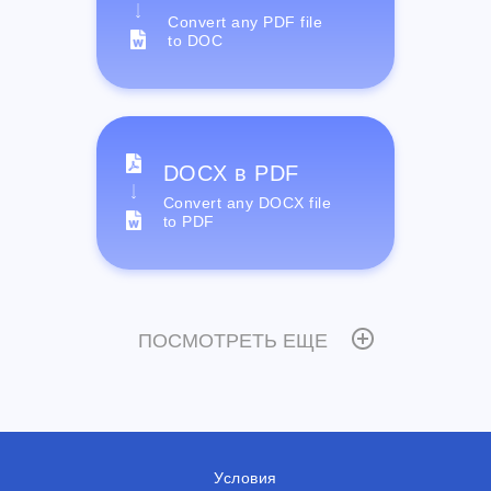
Convert any PDF file
to DOC
DOCX в PDF
Convert any DOCX file
to PDF
ПОСМОТРЕТЬ ЕЩЕ
Условия