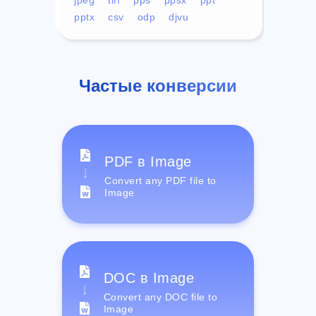
pptx
csv
odp
djvu
Частые конверсии
PDF в Image
Convert any PDF file to
Image
DOC в Image
Convert any DOC file to
Image