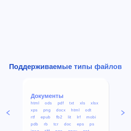
Поддерживаемые типы файлов
Документы
Вид
html
ods
pdf
txt
xls
xlsx
avi
xps
png
docx
html
odt
mp4
rtf
epub
fb2
lit
lrf
mobi
aa
pdb
rb
tcr
doc
eps
ps
ogg
jpeg
tiff
pps
ppsx
ppt