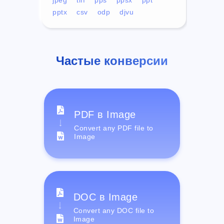
pptx
csv
odp
djvu
Частые конверсии
PDF в Image
Convert any PDF file to
Image
DOC в Image
Convert any DOC file to
Image