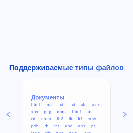
Поддерживаемые типы файлов
Документы
Вид
html
ods
pdf
txt
xls
xlsx
avi
xps
png
docx
html
odt
mp4
rtf
epub
fb2
lit
lrf
mobi
aa
pdb
rb
tcr
doc
eps
ps
ogg
jpeg
tiff
pps
ppsx
ppt