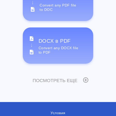
Convert any PDF file
to DOC
DOCX в PDF
Convert any DOCX file
to PDF
ПОСМОТРЕТЬ ЕЩЕ
Условия