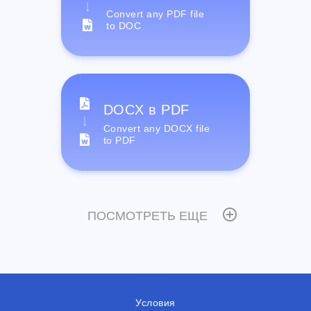
Convert any PDF file
to DOC
DOCX в PDF
Convert any DOCX file
to PDF
ПОСМОТРЕТЬ ЕЩЕ
Условия