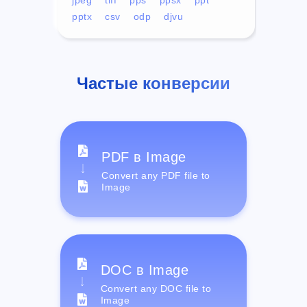
pptx
csv
odp
djvu
Частые конверсии
PDF в Image
Convert any PDF file to
Image
DOC в Image
Convert any DOC file to
Image