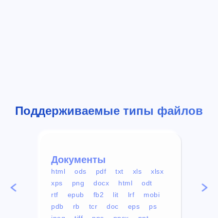
Поддерживаемые типы файлов
Документы
Вид
html
ods
pdf
txt
xls
xlsx
avi
xps
png
docx
html
odt
mp4
rtf
epub
fb2
lit
lrf
mobi
aa
pdb
rb
tcr
doc
eps
ps
ogg
jpeg
tiff
pps
ppsx
ppt