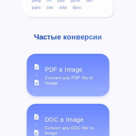
pptx
csv
odp
djvu
Частые конверсии
PDF в Image
Convert any PDF file to
Image
DOC в Image
Convert any DOC file to
Image