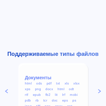
Поддерживаемые типы файлов
Документы
Вид
html
ods
pdf
txt
xls
xlsx
avi
xps
png
docx
html
odt
mp4
rtf
epub
fb2
lit
lrf
mobi
aa
pdb
rb
tcr
doc
eps
ps
ogg
jpeg
tiff
pps
ppsx
ppt