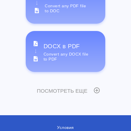
Convert any PDF file
to DOC
DOCX в PDF
Convert any DOCX file
to PDF
ПОСМОТРЕТЬ ЕЩЕ
Условия