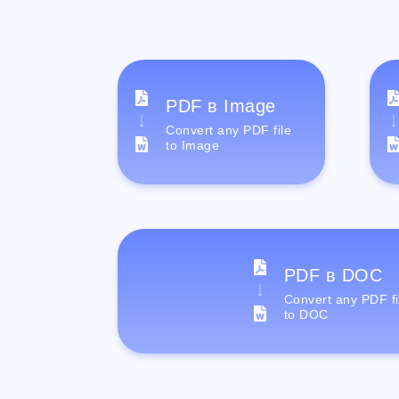
PDF в Image
Convert any PDF file
to Image
PDF в DOC
Convert any PDF fi
to DOC