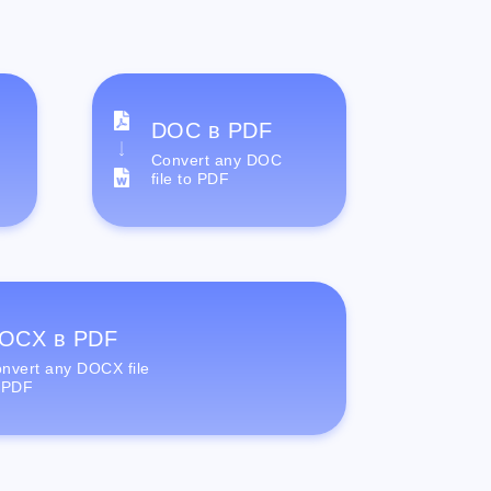
DOC в PDF
Convert any DOC
file to PDF
OCX в PDF
nvert any DOCX file
 PDF