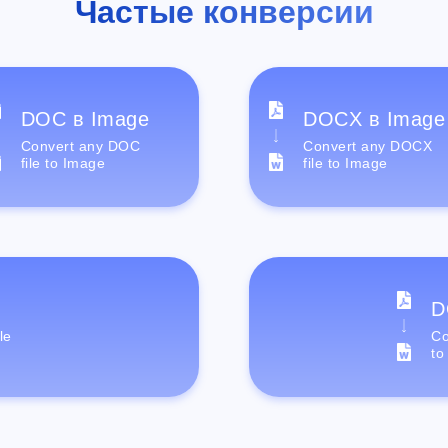
Частые конверсии
DOC в Image
DOCX в Image
Convert any DOC
Convert any DOCX
file to Image
file to Image
D
le
Co
to