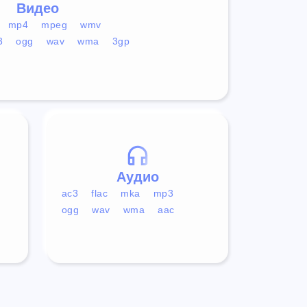
Видео
mp4
mpeg
wmv
3
ogg
wav
wma
3gp
Аудио
ac3
flac
mka
mp3
ogg
wav
wma
aac