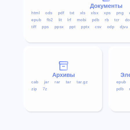
Документы
html
ods
pdf
txt
xls
xlsx
xps
png
epub
fb2
lit
lrf
mobi
pdb
rb
tcr
do
tiff
pps
ppsx
ppt
pptx
csv
odp
djvu
Архивы
Эл
cab
jar
rar
tar
tar.gz
epub
zip
7z
pdb