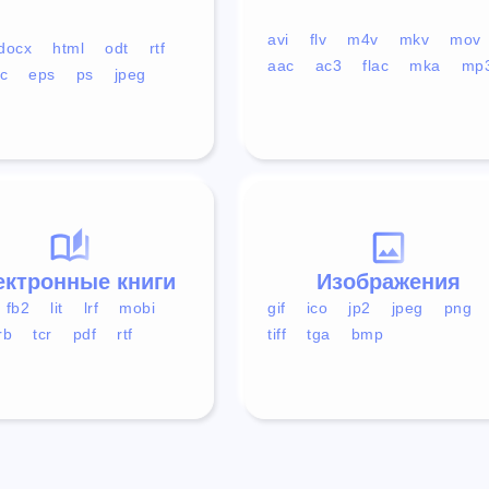
avi
flv
m4v
mkv
mov
docx
html
odt
rtf
aac
ac3
flac
mka
mp
c
eps
ps
jpeg
ектронные книги
Изображения
fb2
lit
lrf
mobi
gif
ico
jp2
jpeg
png
rb
tcr
pdf
rtf
tiff
tga
bmp