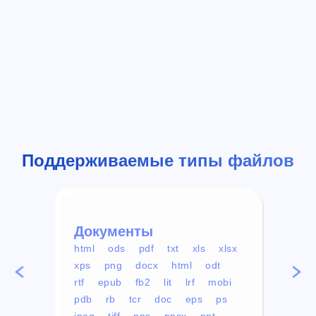
Поддерживаемые типы файлов
Документы
Вид
html
ods
pdf
txt
xls
xlsx
avi
xps
png
docx
html
odt
mp4
rtf
epub
fb2
lit
lrf
mobi
aa
pdb
rb
tcr
doc
eps
ps
ogg
jpeg
tiff
pps
ppsx
ppt