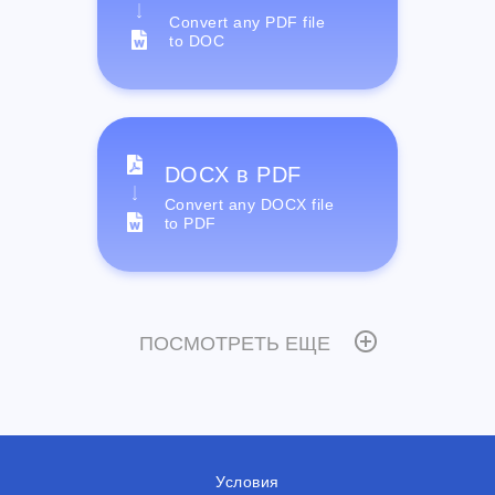
Convert any PDF file
to DOC
DOCX в PDF
Convert any DOCX file
to PDF
ПОСМОТРЕТЬ ЕЩЕ
Условия