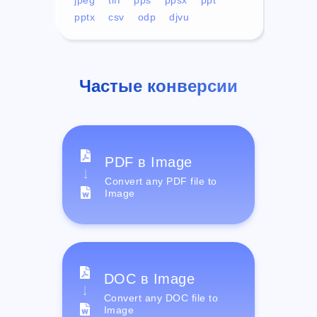
pptx
csv
odp
djvu
Частые конверсии
PDF в Image
Convert any PDF file to
Image
DOC в Image
Convert any DOC file to
Image