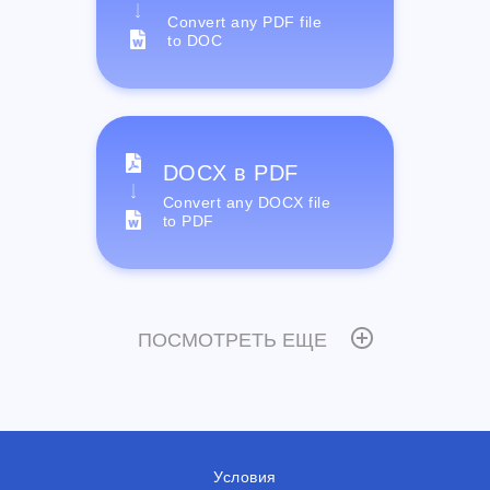
Convert any PDF file
to DOC
DOCX в PDF
Convert any DOCX file
to PDF
ПОСМОТРЕТЬ ЕЩЕ
Условия