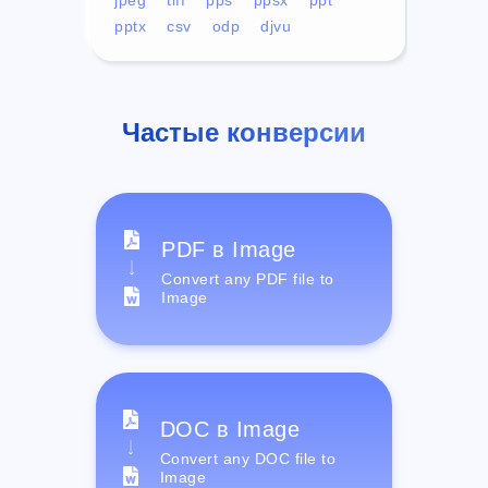
pptx
csv
odp
djvu
Частые конверсии
PDF в Image
Convert any PDF file to
Image
DOC в Image
Convert any DOC file to
Image