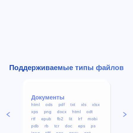
Поддерживаемые типы файлов
Документы
Вид
html
ods
pdf
txt
xls
xlsx
avi
xps
png
docx
html
odt
mp4
rtf
epub
fb2
lit
lrf
mobi
aa
pdb
rb
tcr
doc
eps
ps
ogg
jpeg
tiff
pps
ppsx
ppt