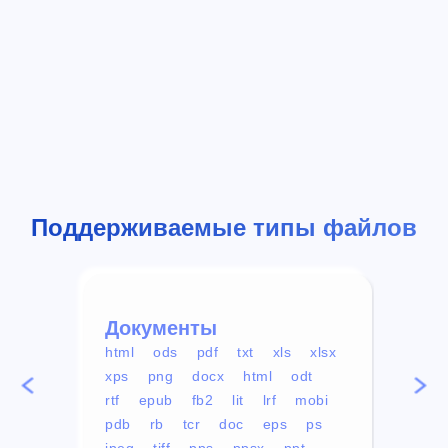
Поддерживаемые типы файлов
Документы
Вид
html
ods
pdf
txt
xls
xlsx
avi
xps
png
docx
html
odt
mp4
rtf
epub
fb2
lit
lrf
mobi
aa
pdb
rb
tcr
doc
eps
ps
ogg
jpeg
tiff
pps
ppsx
ppt