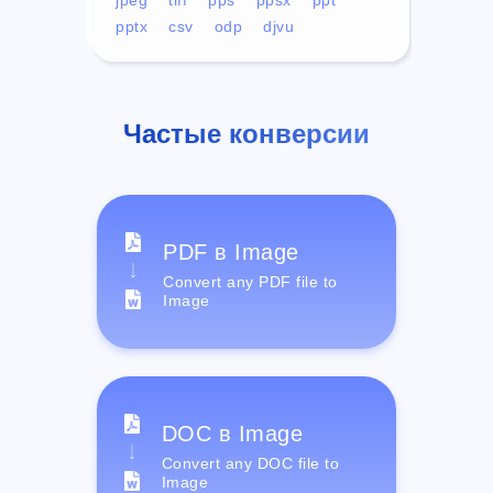
pptx
csv
odp
djvu
Частые конверсии
PDF в Image
Convert any PDF file to
Image
DOC в Image
Convert any DOC file to
Image