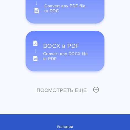
Convert any PDF file
to DOC
DOCX в PDF
Convert any DOCX file
to PDF
ПОСМОТРЕТЬ ЕЩЕ
Условия