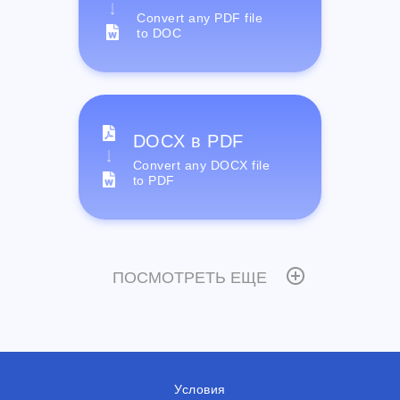
Convert any PDF file
to DOC
DOCX в PDF
Convert any DOCX file
to PDF
ПОСМОТРЕТЬ ЕЩЕ
Условия