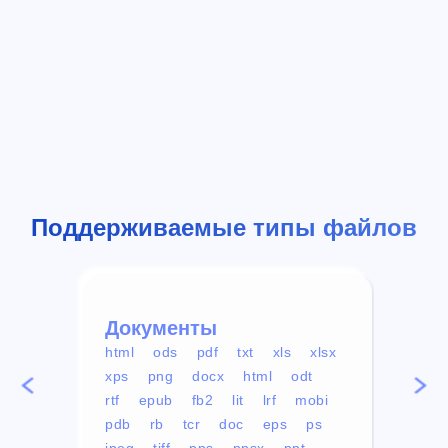
Поддерживаемые типы файлов
Документы
Вид
html
ods
pdf
txt
xls
xlsx
avi
xps
png
docx
html
odt
mp4
rtf
epub
fb2
lit
lrf
mobi
aa
pdb
rb
tcr
doc
eps
ps
ogg
jpeg
tiff
pps
ppsx
ppt