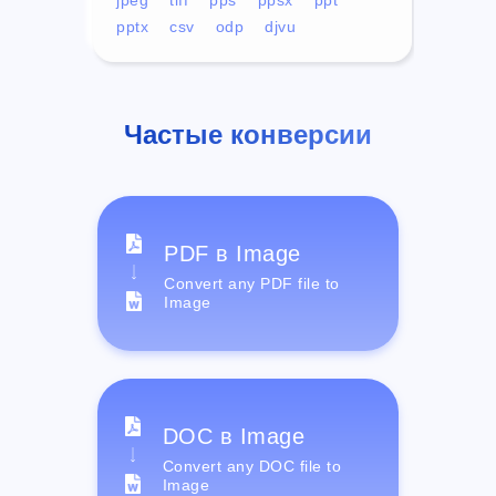
pptx
csv
odp
djvu
Частые конверсии
PDF в Image
Convert any PDF file to
Image
DOC в Image
Convert any DOC file to
Image