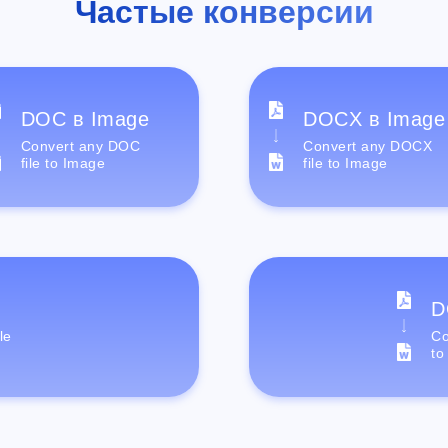
Частые конверсии
DOC в Image
DOCX в Image
Convert any DOC
Convert any DOCX
file to Image
file to Image
D
le
Co
to