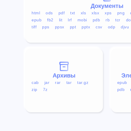
Документы
html
ods
pdf
txt
xls
xlsx
xps
png
epub
fb2
lit
lrf
mobi
pdb
rb
tcr
do
tiff
pps
ppsx
ppt
pptx
csv
odp
djvu
Архивы
Эл
cab
jar
rar
tar
tar.gz
epub
zip
7z
pdb