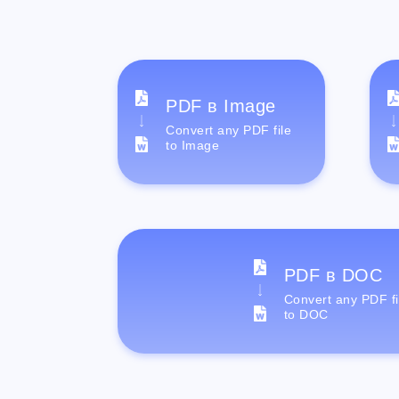
PDF в Image
Convert any PDF file
to Image
PDF в DOC
Convert any PDF fi
to DOC