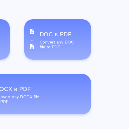
DOC в PDF
Convert any DOC
file to PDF
OCX в PDF
nvert any DOCX file
 PDF