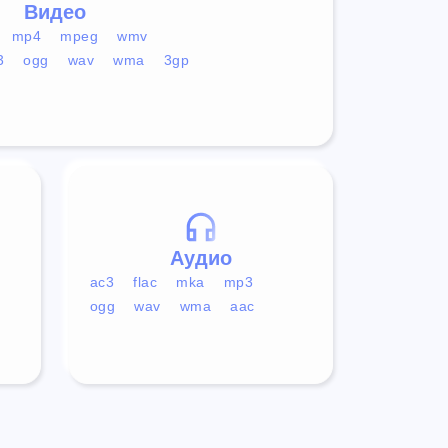
Видео
mp4
mpeg
wmv
3
ogg
wav
wma
3gp
Аудио
ac3
flac
mka
mp3
ogg
wav
wma
aac