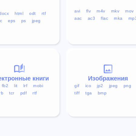
avi
flv
m4v
mkv
mov
docx
html
odt
rtf
aac
ac3
flac
mka
mp
c
eps
ps
jpeg
ектронные книги
Изображения
fb2
lit
lrf
mobi
gif
ico
jp2
jpeg
png
rb
tcr
pdf
rtf
tiff
tga
bmp