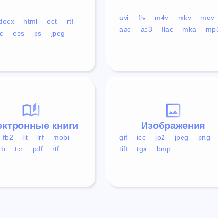
avi
flv
m4v
mkv
mov
docx
html
odt
rtf
aac
ac3
flac
mka
mp
c
eps
ps
jpeg
ектронные книги
Изображения
fb2
lit
lrf
mobi
gif
ico
jp2
jpeg
png
rb
tcr
pdf
rtf
tiff
tga
bmp