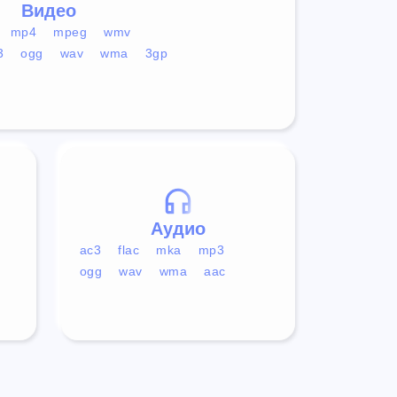
Видео
mp4
mpeg
wmv
3
ogg
wav
wma
3gp
Аудио
ac3
flac
mka
mp3
ogg
wav
wma
aac