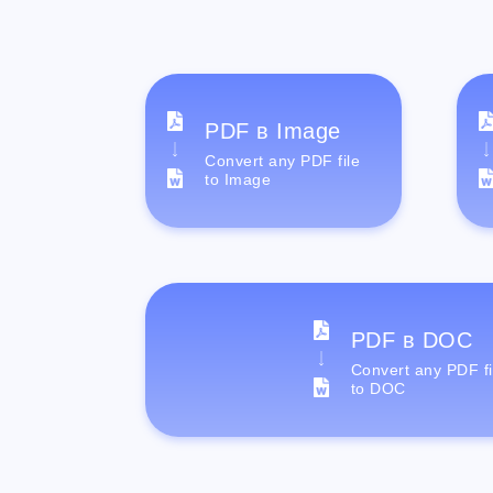
PDF в Image
Convert any PDF file
to Image
PDF в DOC
Convert any PDF fi
to DOC