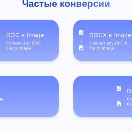
Частые конверсии
DOC в Image
DOCX в Image
Convert any DOC
Convert any DOCX
file to Image
file to Image
D
le
Co
to