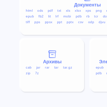
Документы
html
ods
pdf
txt
xls
xlsx
xps
png
epub
fb2
lit
lrf
mobi
pdb
rb
tcr
do
tiff
pps
ppsx
ppt
pptx
csv
odp
djvu
Архивы
Эл
cab
jar
rar
tar
tar.gz
epub
zip
7z
pdb