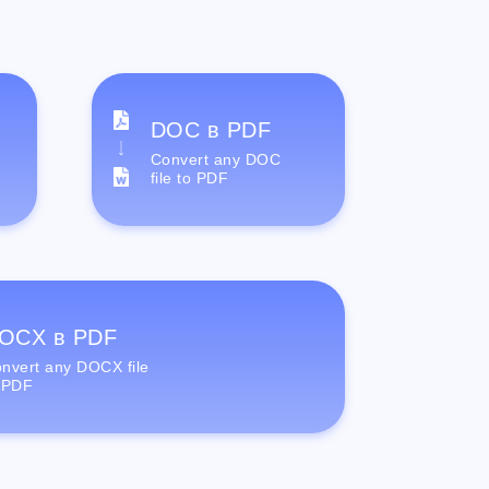
DOC в PDF
Convert any DOC
file to PDF
OCX в PDF
nvert any DOCX file
 PDF