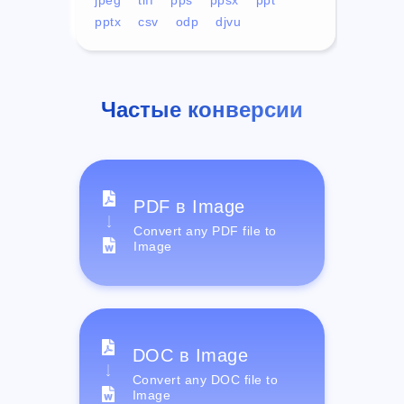
pptx
csv
odp
djvu
Частые конверсии
PDF в Image
Convert any PDF file to
Image
DOC в Image
Convert any DOC file to
Image