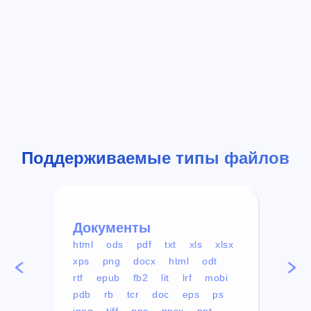
Поддерживаемые типы файлов
Документы
Вид
html
ods
pdf
txt
xls
xlsx
avi
xps
png
docx
html
odt
mp4
rtf
epub
fb2
lit
lrf
mobi
aa
pdb
rb
tcr
doc
eps
ps
ogg
jpeg
tiff
pps
ppsx
ppt