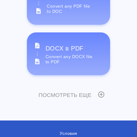
Convert any PDF file
to DOC
DOCX в PDF
Convert any DOCX file
to PDF
ПОСМОТРЕТЬ ЕЩЕ
Условия