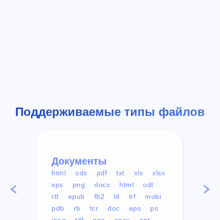
Поддерживаемые типы файлов
Документы
Вид
html
ods
pdf
txt
xls
xlsx
avi
xps
png
docx
html
odt
mp4
rtf
epub
fb2
lit
lrf
mobi
aa
pdb
rb
tcr
doc
eps
ps
ogg
jpeg
tiff
pps
ppsx
ppt