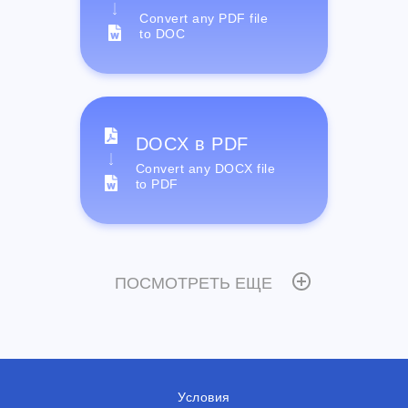
Convert any PDF file
to DOC
DOCX в PDF
Convert any DOCX file
to PDF
ПОСМОТРЕТЬ ЕЩЕ
Условия