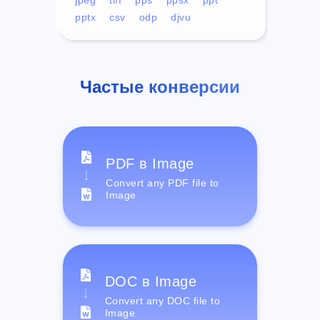
pptx
csv
odp
djvu
Частые конверсии
PDF в Image
Convert any PDF file to
Image
DOC в Image
Convert any DOC file to
Image