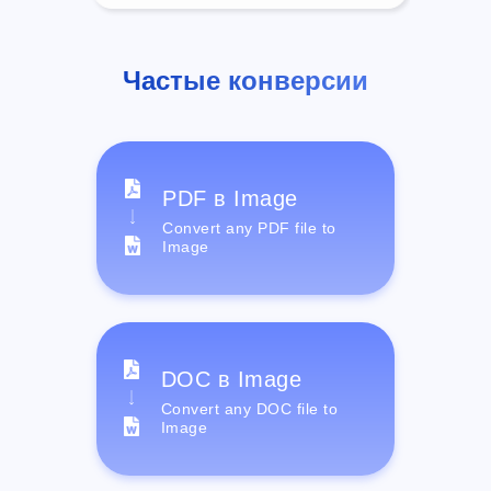
Частые конверсии
PDF в Image
Convert any PDF file to
Image
DOC в Image
Convert any DOC file to
Image