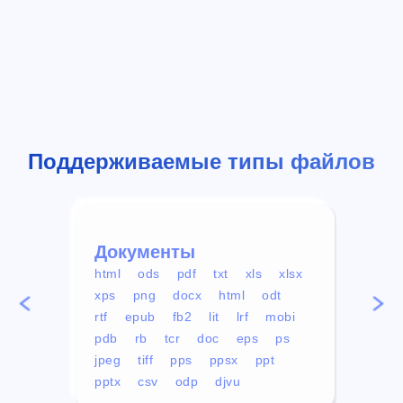
Поддерживаемые типы файлов
Документы
Вид
html
ods
pdf
txt
xls
xlsx
avi
xps
png
docx
html
odt
mp4
rtf
epub
fb2
lit
lrf
mobi
aa
pdb
rb
tcr
doc
eps
ps
ogg
jpeg
tiff
pps
ppsx
ppt
pptx
csv
odp
djvu