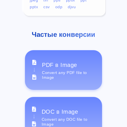
pptx
csv
odp
djvu
Частые конверсии
PDF в Image
Convert any PDF file to
Image
DOC в Image
Convert any DOC file to
Image