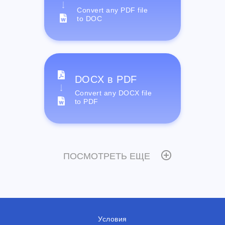
Convert any PDF file
to DOC
DOCX в PDF
Convert any DOCX file
to PDF
ПОСМОТРЕТЬ ЕЩЕ
Условия