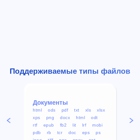
Поддерживаемые типы файлов
Документы
Вид
html
ods
pdf
txt
xls
xlsx
avi
xps
png
docx
html
odt
mp4
rtf
epub
fb2
lit
lrf
mobi
aa
pdb
rb
tcr
doc
eps
ps
ogg
jpeg
tiff
pps
ppsx
ppt