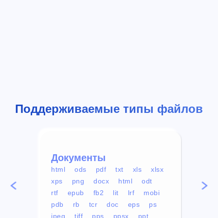
Поддерживаемые типы файлов
Документы
Вид
html
ods
pdf
txt
xls
xlsx
avi
xps
png
docx
html
odt
mp4
rtf
epub
fb2
lit
lrf
mobi
aa
pdb
rb
tcr
doc
eps
ps
ogg
jpeg
tiff
pps
ppsx
ppt