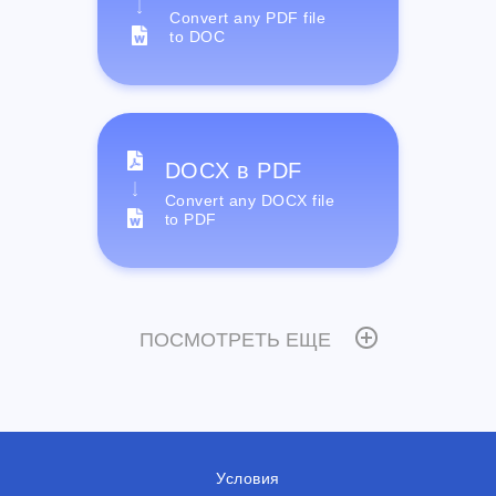
Convert any PDF file
to DOC
DOCX в PDF
Convert any DOCX file
to PDF
ПОСМОТРЕТЬ ЕЩЕ
Условия