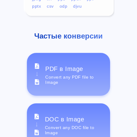
pptx
csv
odp
djvu
Частые конверсии
PDF в Image
Convert any PDF file to
Image
DOC в Image
Convert any DOC file to
Image