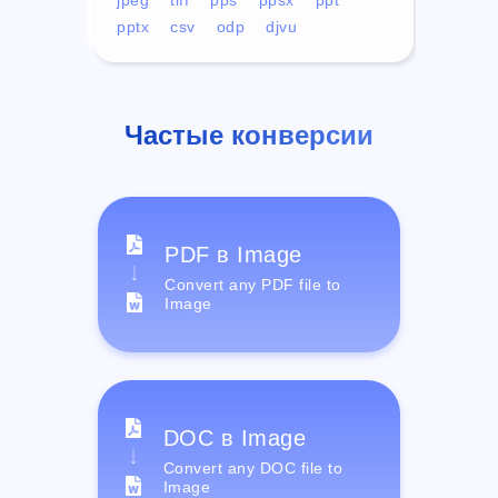
pptx
csv
odp
djvu
Частые конверсии
PDF в Image
Convert any PDF file to
Image
DOC в Image
Convert any DOC file to
Image