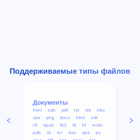
Поддерживаемые типы файлов
Документы
Вид
html
ods
pdf
txt
xls
xlsx
avi
xps
png
docx
html
odt
mp4
rtf
epub
fb2
lit
lrf
mobi
aa
pdb
rb
tcr
doc
eps
ps
ogg
jpeg
tiff
pps
ppsx
ppt