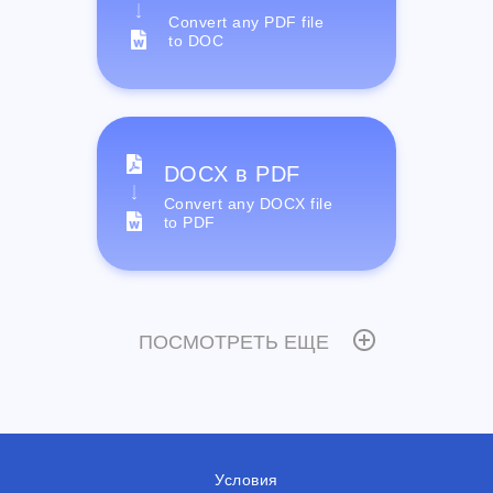
Convert any PDF file
to DOC
DOCX в PDF
Convert any DOCX file
to PDF
ПОСМОТРЕТЬ ЕЩЕ
Условия