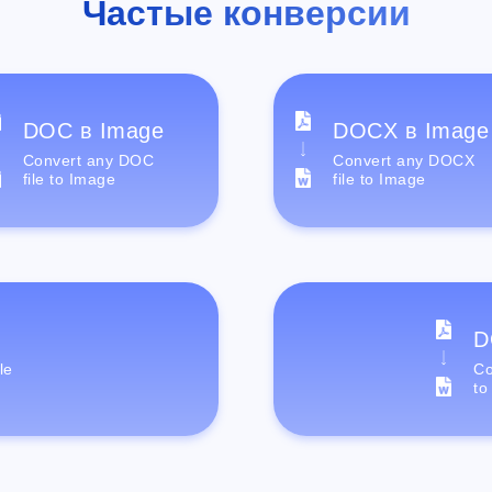
Частые конверсии
DOC в Image
DOCX в Image
Convert any DOC
Convert any DOCX
file to Image
file to Image
D
le
Co
to