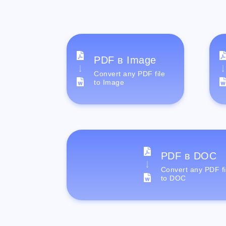
PDF в Image
Convert any PDF file
to Image
PDF в DOC
Convert any PDF fi
to DOC