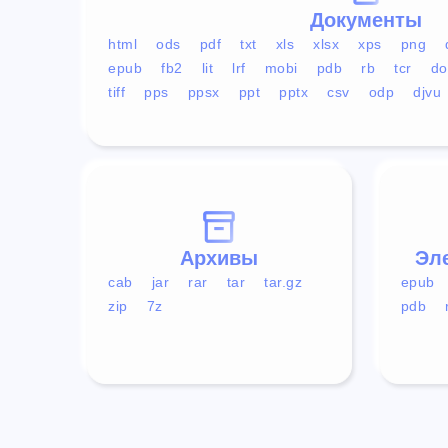
Документы
html
ods
pdf
txt
xls
xlsx
xps
png
epub
fb2
lit
lrf
mobi
pdb
rb
tcr
do
tiff
pps
ppsx
ppt
pptx
csv
odp
djvu
Архивы
Эл
cab
jar
rar
tar
tar.gz
epub
zip
7z
pdb