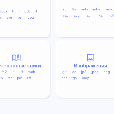
avi
flv
m4v
mkv
mov
docx
html
odt
rtf
aac
ac3
flac
mka
mp
c
eps
ps
jpeg
ектронные книги
Изображения
fb2
lit
lrf
mobi
gif
ico
jp2
jpeg
png
rb
tcr
pdf
rtf
tiff
tga
bmp