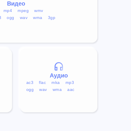
Видео
mp4
mpeg
wmv
3
ogg
wav
wma
3gp
Аудио
ac3
flac
mka
mp3
ogg
wav
wma
aac