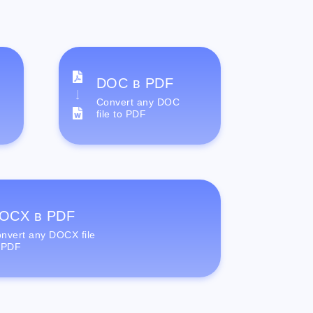
DOC в PDF
Convert any DOC
file to PDF
OCX в PDF
nvert any DOCX file
 PDF