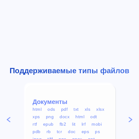
Поддерживаемые типы файлов
Документы
Вид
html
ods
pdf
txt
xls
xlsx
avi
xps
png
docx
html
odt
mp4
rtf
epub
fb2
lit
lrf
mobi
aa
pdb
rb
tcr
doc
eps
ps
ogg
jpeg
tiff
pps
ppsx
ppt