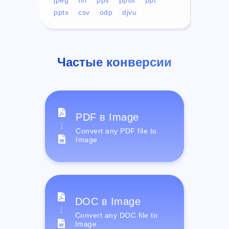
pptx
csv
odp
djvu
Частые конверсии
PDF в Image
Convert any PDF file to
Image
DOC в Image
Convert any DOC file to
Image