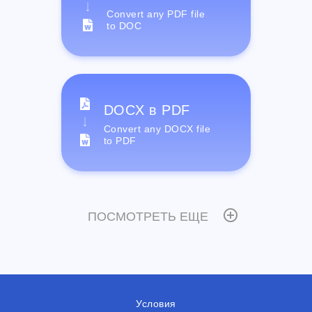
Convert any PDF file
to DOC
DOCX в PDF
Convert any DOCX file
to PDF
ПОСМОТРЕТЬ ЕЩЕ
Условия