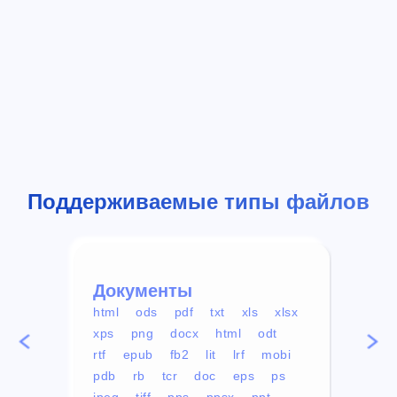
Поддерживаемые типы файлов
Документы
Вид
html
ods
pdf
txt
xls
xlsx
avi
xps
png
docx
html
odt
mp4
rtf
epub
fb2
lit
lrf
mobi
aa
pdb
rb
tcr
doc
eps
ps
ogg
jpeg
tiff
pps
ppsx
ppt