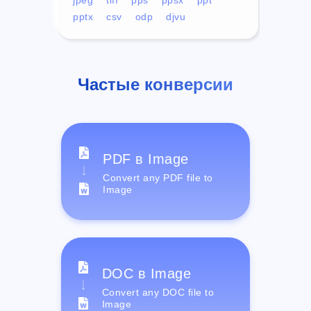
pptx
csv
odp
djvu
Частые конверсии
PDF в Image
Convert any PDF file to
Image
DOC в Image
Convert any DOC file to
Image