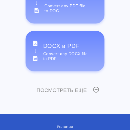
Convert any PDF file
to DOC
DOCX в PDF
Convert any DOCX file
to PDF
ПОСМОТРЕТЬ ЕЩЕ
Условия