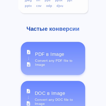
pptx
csv
odp
djvu
Частые конверсии
PDF в Image
Convert any PDF file to
Image
DOC в Image
Convert any DOC file to
Image