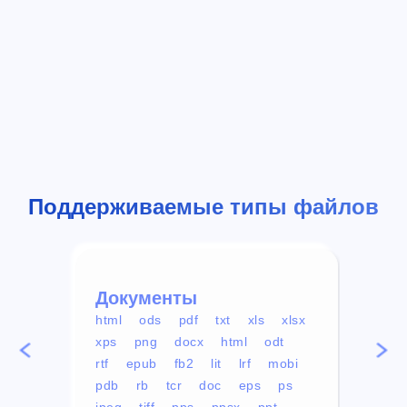
Поддерживаемые типы файлов
Документы
Вид
html
ods
pdf
txt
xls
xlsx
avi
xps
png
docx
html
odt
mp4
rtf
epub
fb2
lit
lrf
mobi
aa
pdb
rb
tcr
doc
eps
ps
ogg
jpeg
tiff
pps
ppsx
ppt