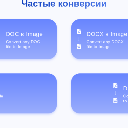
Частые конверсии
DOC в Image
DOCX в Image
Convert any DOC
Convert any DOCX
file to Image
file to Image
D
le
Co
to