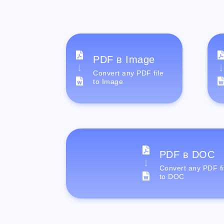
PDF в Image
Convert any PDF file
to Image
PDF в DOC
Convert any PDF fi
to DOC