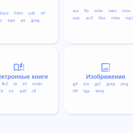
avi
flv
m4v
mkv
mov
docx
html
odt
rtf
aac
ac3
flac
mka
mp
c
eps
ps
jpeg
ектронные книги
Изображения
fb2
lit
lrf
mobi
gif
ico
jp2
jpeg
png
rb
tcr
pdf
rtf
tiff
tga
bmp