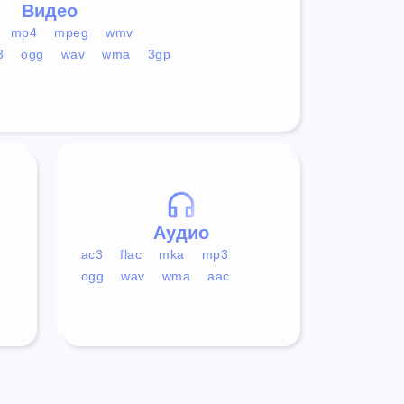
Видео
mp4
mpeg
wmv
3
ogg
wav
wma
3gp
Аудио
ac3
flac
mka
mp3
ogg
wav
wma
aac