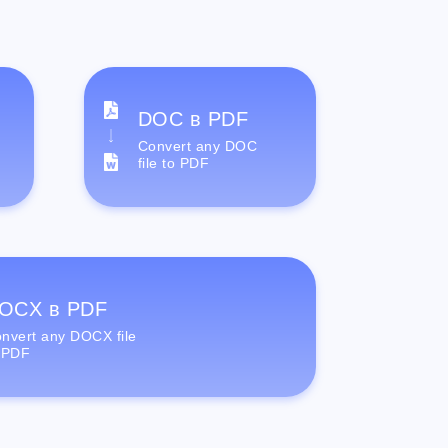
DOC в PDF
Convert any DOC
file to PDF
OCX в PDF
nvert any DOCX file
 PDF