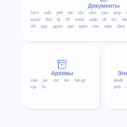
Документы
html
ods
pdf
txt
xls
xlsx
xps
png
epub
fb2
lit
lrf
mobi
pdb
rb
tcr
do
tiff
pps
ppsx
ppt
pptx
csv
odp
djvu
Архивы
Эл
cab
jar
rar
tar
tar.gz
epub
zip
7z
pdb