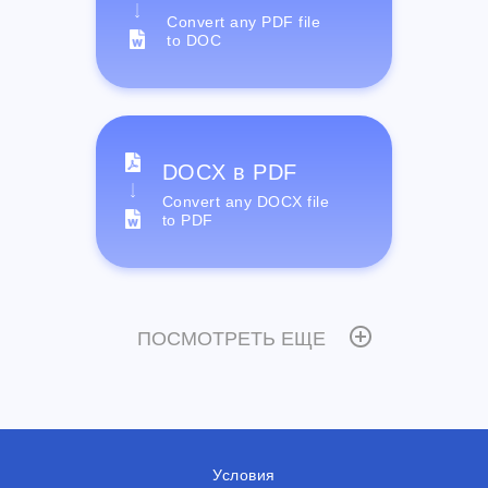
Convert any PDF file
to DOC
DOCX в PDF
Convert any DOCX file
to PDF
ПОСМОТРЕТЬ ЕЩЕ
Условия