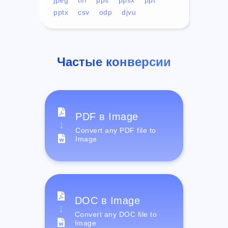
pptx
csv
odp
djvu
Частые конверсии
PDF в Image
Convert any PDF file to
Image
DOC в Image
Convert any DOC file to
Image