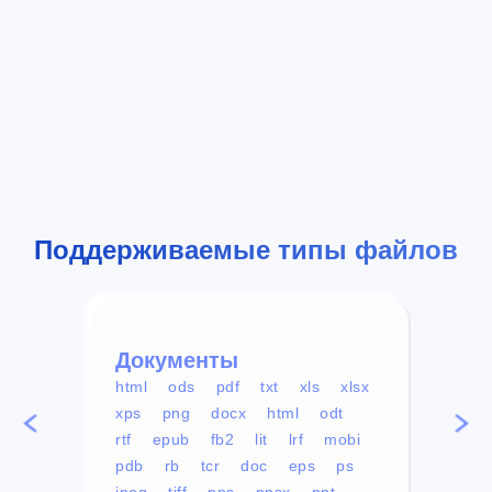
Поддерживаемые типы файлов
Документы
Вид
html
ods
pdf
txt
xls
xlsx
avi
xps
png
docx
html
odt
mp4
rtf
epub
fb2
lit
lrf
mobi
aa
pdb
rb
tcr
doc
eps
ps
ogg
jpeg
tiff
pps
ppsx
ppt