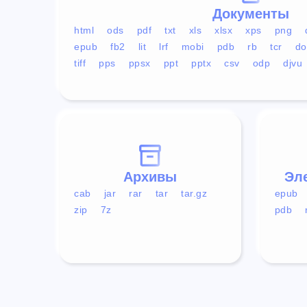
Документы
html
ods
pdf
txt
xls
xlsx
xps
png
epub
fb2
lit
lrf
mobi
pdb
rb
tcr
do
tiff
pps
ppsx
ppt
pptx
csv
odp
djvu
Архивы
Эл
cab
jar
rar
tar
tar.gz
epub
zip
7z
pdb