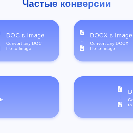
Частые конверсии
DOC в Image
DOCX в Image
Convert any DOC
Convert any DOCX
file to Image
file to Image
D
le
Co
to