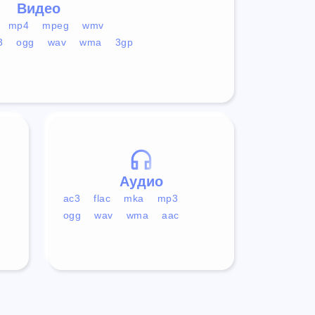
Видео
mp4
mpeg
wmv
3
ogg
wav
wma
3gp
Аудио
ac3
flac
mka
mp3
ogg
wav
wma
aac