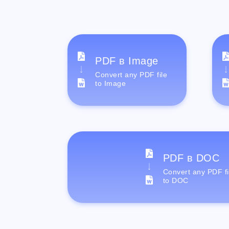
PDF в Image
Convert any PDF file
to Image
PDF в DOC
Convert any PDF fi
to DOC