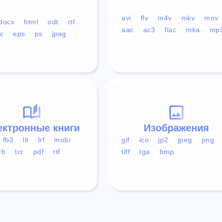
avi
flv
m4v
mkv
mov
docx
html
odt
rtf
aac
ac3
flac
mka
mp
c
eps
ps
jpeg
ектронные книги
Изображения
fb2
lit
lrf
mobi
gif
ico
jp2
jpeg
png
rb
tcr
pdf
rtf
tiff
tga
bmp