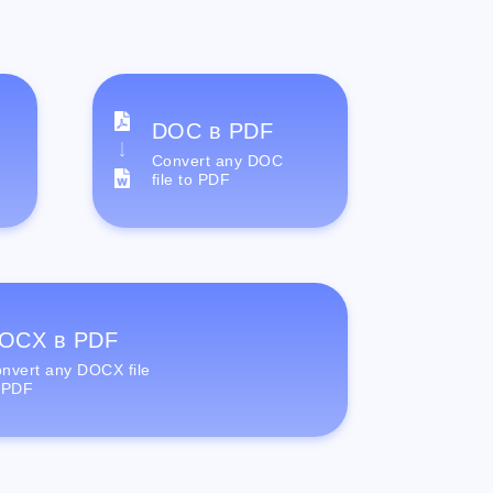
DOC в PDF
Convert any DOC
file to PDF
OCX в PDF
nvert any DOCX file
 PDF