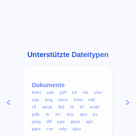
Unterstützte Dateitypen
Dokumente
Vid
html
ods
pdf
txt
xls
xlsx
avi
xps
png
docx
html
odt
mp4
rtf
epub
fb2
lit
lrf
mobi
aa
pdb
rb
tcr
doc
eps
ps
ogg
jpeg
tiff
pps
ppsx
ppt
pptx
csv
odp
djvu