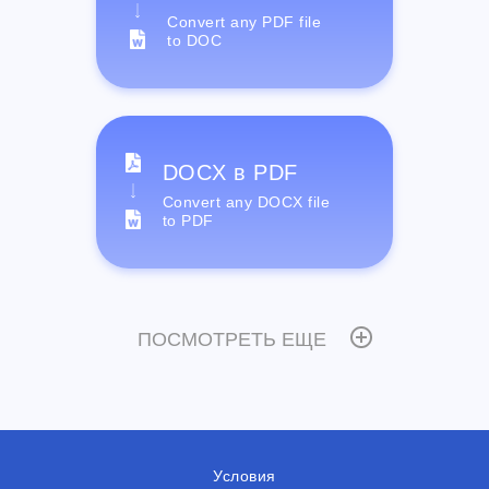
Convert any PDF file
to DOC
DOCX в PDF
Convert any DOCX file
to PDF
ПОСМОТРЕТЬ ЕЩЕ
Условия