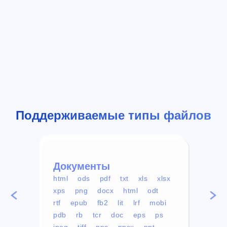
Поддерживаемые типы файлов
Документы
Вид
html
ods
pdf
txt
xls
xlsx
avi
xps
png
docx
html
odt
mp4
rtf
epub
fb2
lit
lrf
mobi
aa
pdb
rb
tcr
doc
eps
ps
ogg
jpeg
tiff
pps
ppsx
ppt