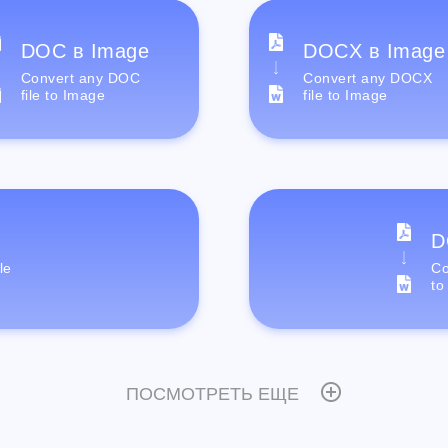
DOC в Image
DOCX в Image
Convert any DOC
Convert any DOCX
file to Image
file to Image
D
le
Co
to
ПОСМОТРЕТЬ ЕЩЕ