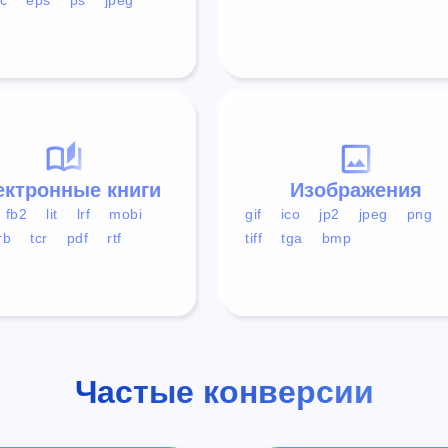
ектронные книги
Изображения
fb2
lit
lrf
mobi
gif
ico
jp2
jpeg
png
rb
tcr
pdf
rtf
tiff
tga
bmp
Частые конверсии