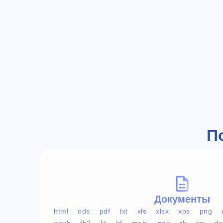
П
Документы
html
ods
pdf
txt
xls
xlsx
xps
png
epub
fb2
lit
lrf
mobi
pdb
rb
tcr
do