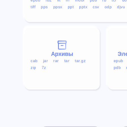
tiff
pps
ppsx
ppt
pptx
csv
odp
djvu
Архивы
Эл
cab
jar
rar
tar
tar.gz
epub
zip
7z
pdb