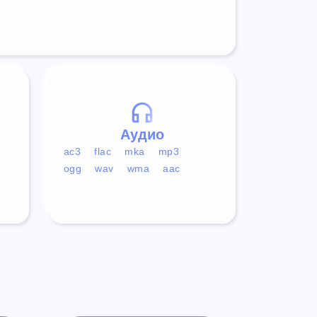
Аудио
ac3
flac
mka
mp3
ogg
wav
wma
aac