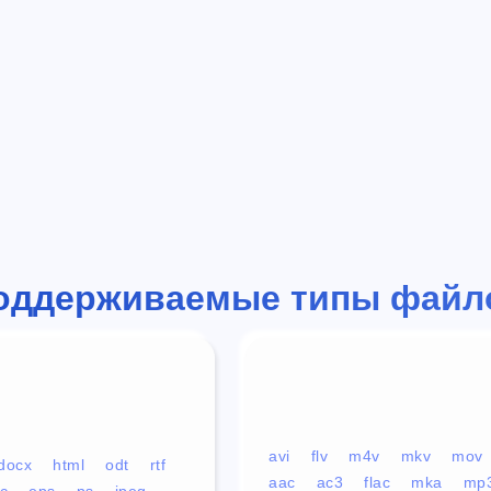
оддерживаемые типы файл
avi
flv
m4v
mkv
mov
docx
html
odt
rtf
aac
ac3
flac
mka
mp
c
eps
ps
jpeg