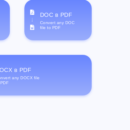
DOC в PDF
Convert any DOC
file to PDF
OCX в PDF
nvert any DOCX file
 PDF