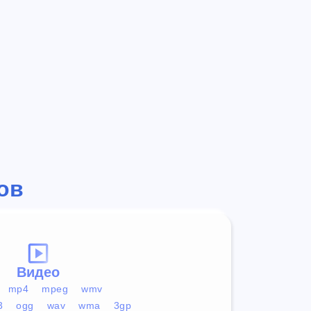
ов
Видео
mp4
mpeg
wmv
3
ogg
wav
wma
3gp