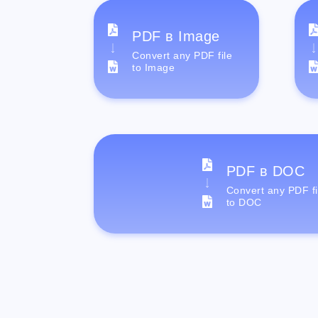
PDF в Image
Convert any PDF file
to Image
PDF в DOC
Convert any PDF fi
to DOC