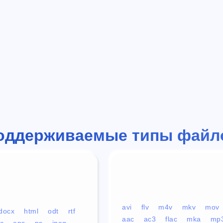
оддерживаемые типы файл
avi
flv
m4v
mkv
mov
docx
html
odt
rtf
aac
ac3
flac
mka
mp
c
eps
ps
jpeg