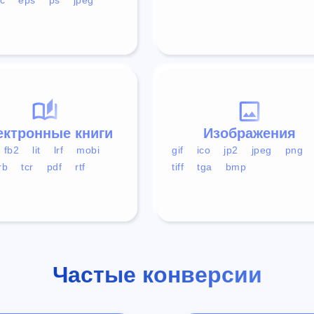
ектронные книги
Изображения
fb2
lit
lrf
mobi
gif
ico
jp2
jpeg
png
rb
tcr
pdf
rtf
tiff
tga
bmp
Частые конверсии