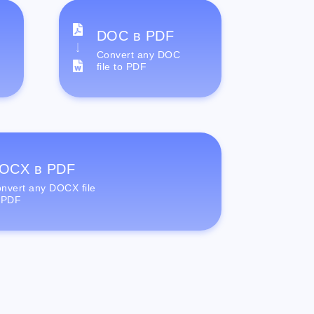
DOC в PDF
Convert any DOC
file to PDF
OCX в PDF
nvert any DOCX file
 PDF