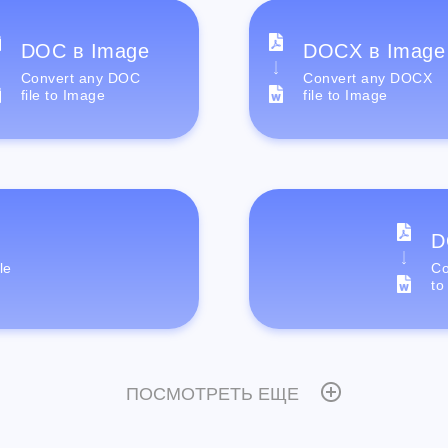
DOC в Image
DOCX в Image
Convert any DOC
Convert any DOCX
file to Image
file to Image
D
le
Co
to
ПОСМОТРЕТЬ ЕЩЕ