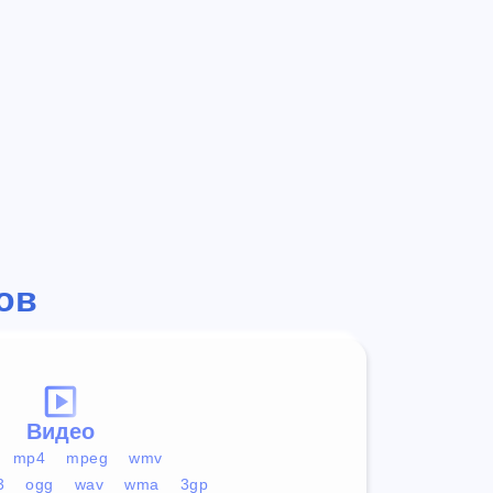
ов
Видео
mp4
mpeg
wmv
3
ogg
wav
wma
3gp