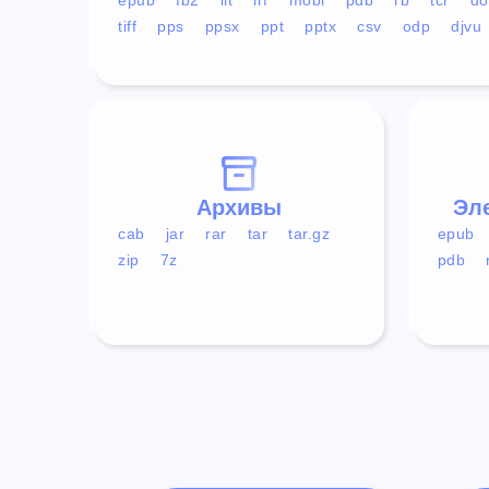
tiff
pps
ppsx
ppt
pptx
csv
odp
djvu
Архивы
Эл
cab
jar
rar
tar
tar.gz
epub
zip
7z
pdb