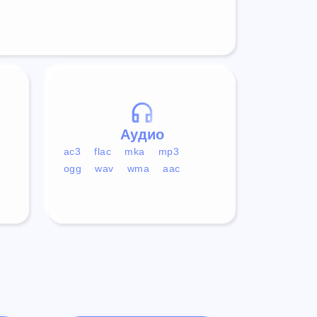
Аудио
ac3
flac
mka
mp3
ogg
wav
wma
aac