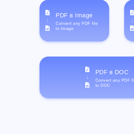
PDF в Image
Convert any PDF file
to Image
PDF в DOC
Convert any PDF fi
to DOC