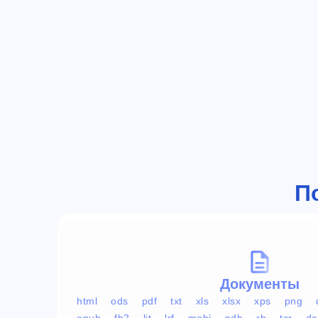
П
Документы
html
ods
pdf
txt
xls
xlsx
xps
png
epub
fb2
lit
lrf
mobi
pdb
rb
tcr
do