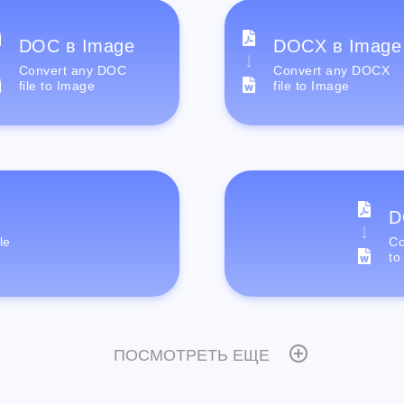
DOC в Image
DOCX в Image
Convert any DOC
Convert any DOCX
file to Image
file to Image
D
le
Co
to
ПОСМОТРЕТЬ ЕЩЕ