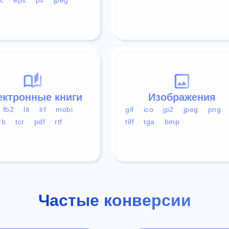
ектронные книги
Изображения
fb2
lit
lrf
mobi
gif
ico
jp2
jpeg
png
rb
tcr
pdf
rtf
tiff
tga
bmp
Частые конверсии