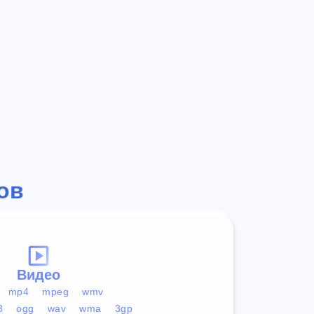
ов
Видео
mp4
mpeg
wmv
3
ogg
wav
wma
3gp