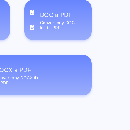
DOC в PDF
Convert any DOC
file to PDF
OCX в PDF
nvert any DOCX file
 PDF