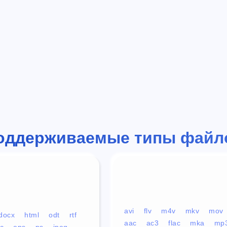
оддерживаемые типы файл
avi
flv
m4v
mkv
mov
docx
html
odt
rtf
aac
ac3
flac
mka
mp
c
eps
ps
jpeg