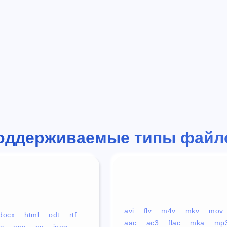
оддерживаемые типы файл
avi
flv
m4v
mkv
mov
docx
html
odt
rtf
aac
ac3
flac
mka
mp
c
eps
ps
jpeg