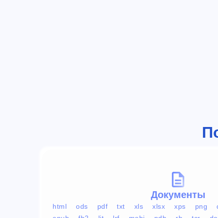
П
Документы
html
ods
pdf
txt
xls
xlsx
xps
png
epub
fb2
lit
lrf
mobi
pdb
rb
tcr
do