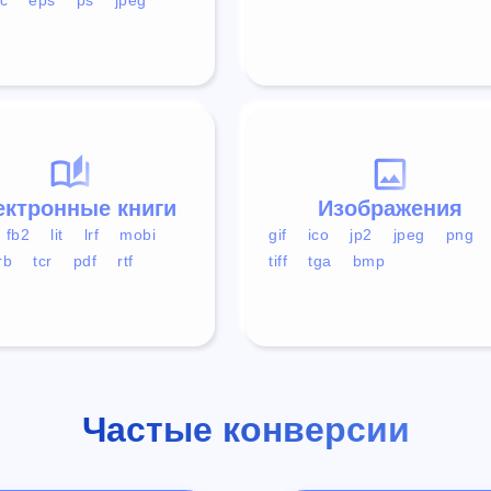
ектронные книги
Изображения
fb2
lit
lrf
mobi
gif
ico
jp2
jpeg
png
rb
tcr
pdf
rtf
tiff
tga
bmp
Частые конверсии