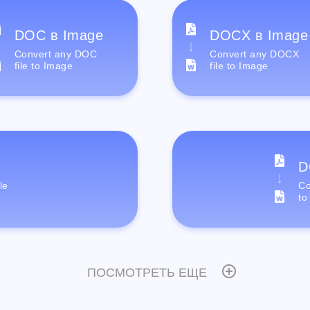
DOC в Image
DOCX в Image
Convert any DOC
Convert any DOCX
file to Image
file to Image
D
le
Co
to
ПОСМОТРЕТЬ ЕЩЕ