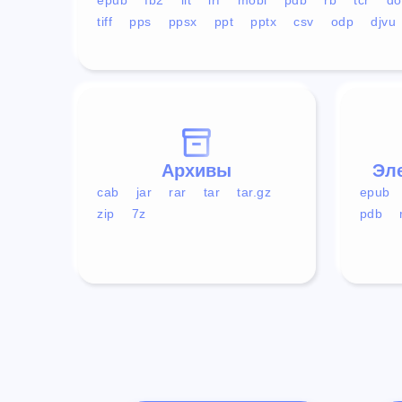
tiff
pps
ppsx
ppt
pptx
csv
odp
djvu
Архивы
Эл
cab
jar
rar
tar
tar.gz
epub
zip
7z
pdb