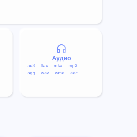
Аудио
ac3
flac
mka
mp3
ogg
wav
wma
aac