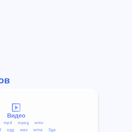
ов
Видео
mp4
mpeg
wmv
3
ogg
wav
wma
3gp