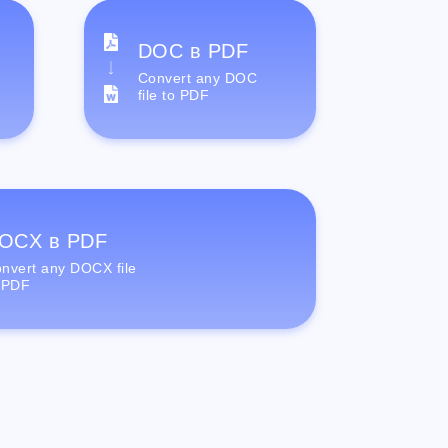
DOC в PDF
Convert any DOC
file to PDF
OCX в PDF
nvert any DOCX file
 PDF