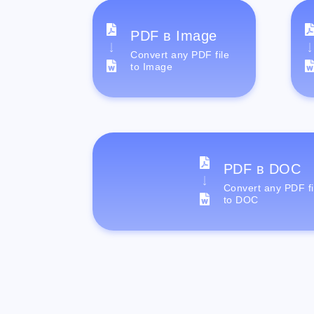
PDF в Image
Convert any PDF file
to Image
PDF в DOC
Convert any PDF fi
to DOC