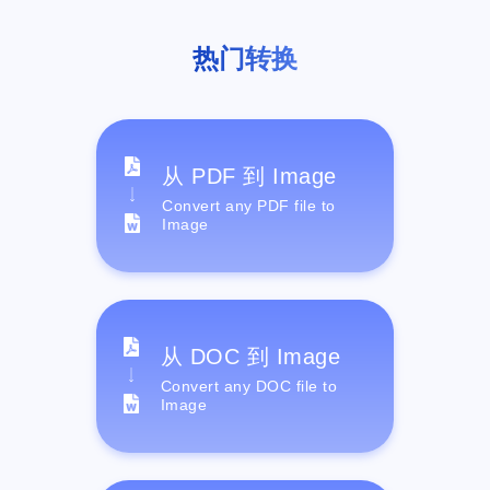
热门转换
从 PDF 到 Image
Convert any PDF file to
Image
从 DOC 到 Image
Convert any DOC file to
Image