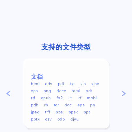
支持的文件类型
文档
视频
html
ods
pdf
txt
xls
xlsx
avi
xps
png
docx
html
odt
mp4
rtf
epub
fb2
lit
lrf
mobi
aa
pdb
rb
tcr
doc
eps
ps
ogg
jpeg
tiff
pps
ppsx
ppt
pptx
csv
odp
djvu