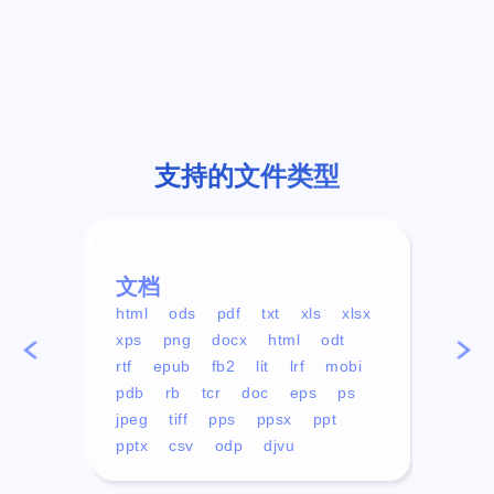
支持的文件类型
文档
视频
html
ods
pdf
txt
xls
xlsx
avi
xps
png
docx
html
odt
mp4
rtf
epub
fb2
lit
lrf
mobi
aa
pdb
rb
tcr
doc
eps
ps
ogg
jpeg
tiff
pps
ppsx
ppt
pptx
csv
odp
djvu