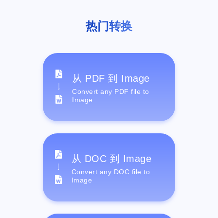
热门转换
从 PDF 到 Image
Convert any PDF file to
Image
从 DOC 到 Image
Convert any DOC file to
Image