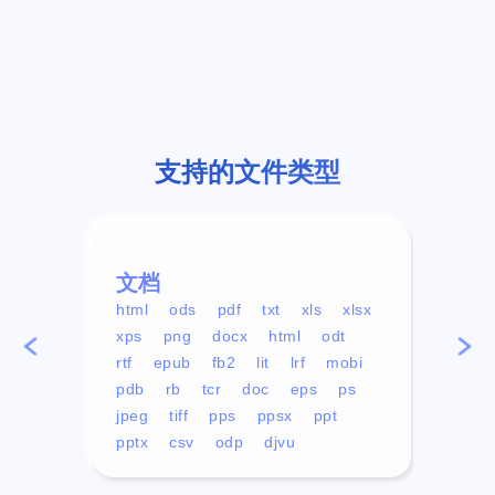
支持的文件类型
文档
视频
html
ods
pdf
txt
xls
xlsx
avi
xps
png
docx
html
odt
mp4
rtf
epub
fb2
lit
lrf
mobi
aa
pdb
rb
tcr
doc
eps
ps
ogg
jpeg
tiff
pps
ppsx
ppt
pptx
csv
odp
djvu