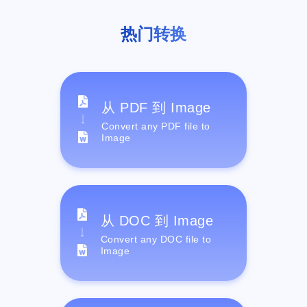
热门转换
从 PDF 到 Image
Convert any PDF file to
Image
从 DOC 到 Image
Convert any DOC file to
Image