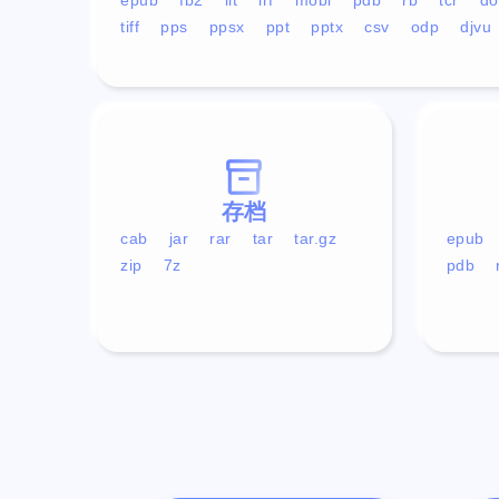
tiff
pps
ppsx
ppt
pptx
csv
odp
djvu
存档
cab
jar
rar
tar
tar.gz
epub
zip
7z
pdb