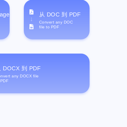
age
从 DOC 到 PDF
Convert any DOC
file to PDF
 DOCX 到 PDF
nvert any DOCX file
 PDF