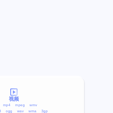
视频
mp4
mpeg
wmv
3
ogg
wav
wma
3gp