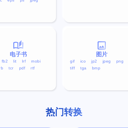
电子书
图片
fb2
lit
lrf
mobi
gif
ico
jp2
jpeg
png
rb
tcr
pdf
rtf
tiff
tga
bmp
热门转换