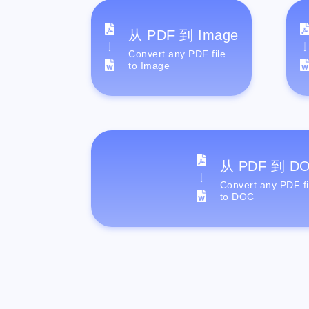
从 PDF 到 Image
Convert any PDF file
to Image
从 PDF 到 D
Convert any PDF fi
to DOC