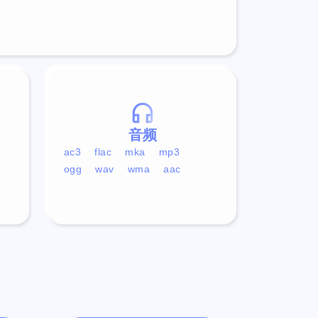
音频
ac3
flac
mka
mp3
ogg
wav
wma
aac