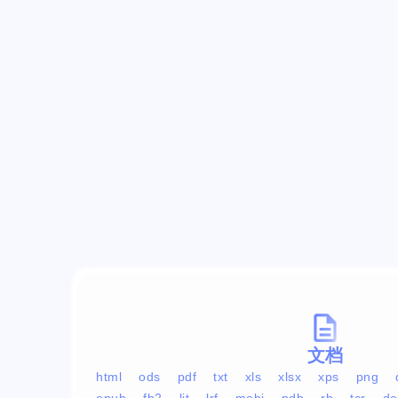
文档
html
ods
pdf
txt
xls
xlsx
xps
png
epub
fb2
lit
lrf
mobi
pdb
rb
tcr
do