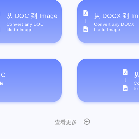
从 DOC 到 Image
从 DOCX 到 Im
Convert any DOC
Convert any DOCX
file to Image
file to Image
OC
从
le
Co
to
查看更多