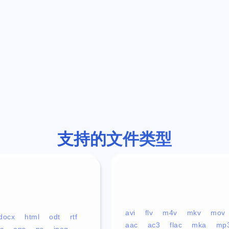
支持的文件类型
avi
flv
m4v
mkv
mov
docx
html
odt
rtf
aac
ac3
flac
mka
mp
c
eps
ps
jpeg