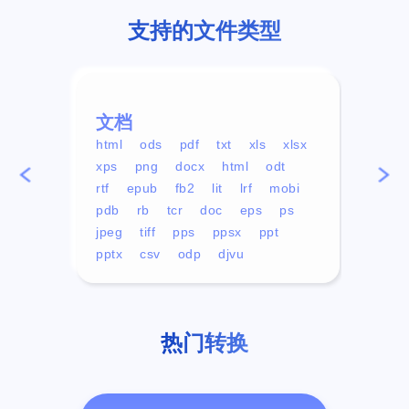
支持的文件类型
文档
视频
html
ods
pdf
txt
xls
xlsx
avi
xps
png
docx
html
odt
mp4
rtf
epub
fb2
lit
lrf
mobi
aa
pdb
rb
tcr
doc
eps
ps
ogg
jpeg
tiff
pps
ppsx
ppt
pptx
csv
odp
djvu
热门转换