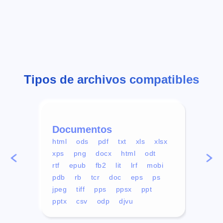
Tipos de archivos compatibles
Documentos
Víd
html
ods
pdf
txt
xls
xlsx
avi
xps
png
docx
html
odt
mp4
rtf
epub
fb2
lit
lrf
mobi
aa
pdb
rb
tcr
doc
eps
ps
ogg
jpeg
tiff
pps
ppsx
ppt
pptx
csv
odp
djvu