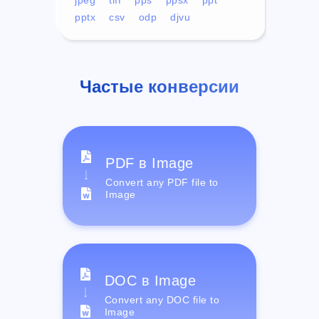
pptx
csv
odp
djvu
Частые конверсии
PDF в Image
Convert any PDF file to
Image
DOC в Image
Convert any DOC file to
Image