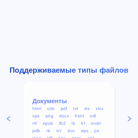
Поддерживаемые типы файлов
Документы
Вид
html
ods
pdf
txt
xls
xlsx
avi
xps
png
docx
html
odt
mp4
rtf
epub
fb2
lit
lrf
mobi
aa
pdb
rb
tcr
doc
eps
ps
ogg
jpeg
tiff
pps
ppsx
ppt