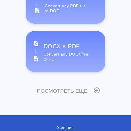
Convert any PDF file
to DOC
DOCX в PDF
Convert any DOCX file
to PDF
ПОСМОТРЕТЬ ЕЩЕ
Условия