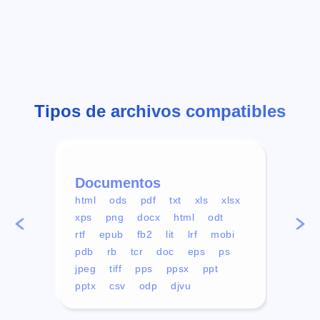
Tipos de archivos compatibles
Documentos
Víd
html
ods
pdf
txt
xls
xlsx
avi
xps
png
docx
html
odt
mp4
rtf
epub
fb2
lit
lrf
mobi
aa
pdb
rb
tcr
doc
eps
ps
ogg
jpeg
tiff
pps
ppsx
ppt
pptx
csv
odp
djvu