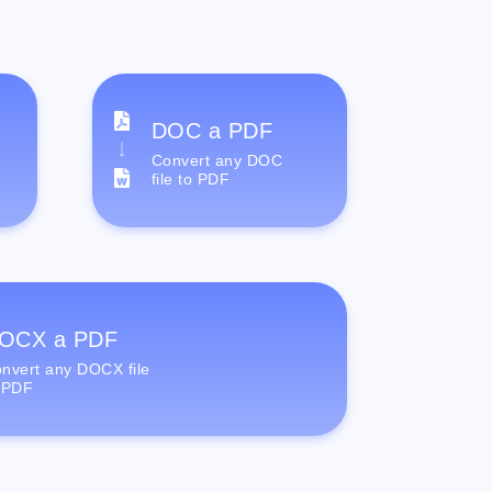
DOC a PDF
Convert any DOC
file to PDF
OCX a PDF
nvert any DOCX file
 PDF