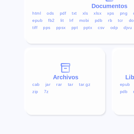
Documentos
html
ods
pdf
txt
xls
xlsx
xps
png
epub
fb2
lit
lrf
mobi
pdb
rb
tcr
do
tiff
pps
ppsx
ppt
pptx
csv
odp
djvu
Archivos
Li
cab
jar
rar
tar
tar.gz
epub
zip
7z
pdb