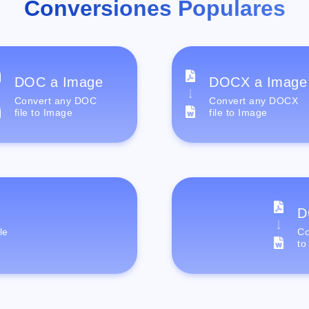
Conversiones Populares
DOC a Image
DOCX a Image
Convert any DOC
Convert any DOCX
file to Image
file to Image
D
le
Co
to