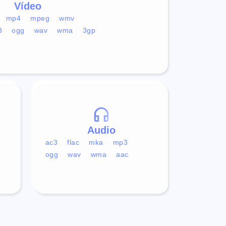
Vídeo
mp4
mpeg
wmv
3
ogg
wav
wma
3gp
Audio
ac3
flac
mka
mp3
ogg
wav
wma
aac