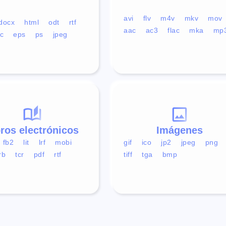
avi
flv
m4v
mkv
mov
docx
html
odt
rtf
aac
ac3
flac
mka
mp
c
eps
ps
jpeg
bros electrónicos
Imágenes
fb2
lit
lrf
mobi
gif
ico
jp2
jpeg
png
rb
tcr
pdf
rtf
tiff
tga
bmp